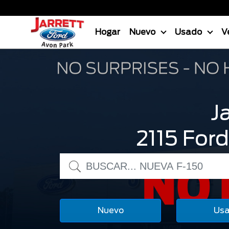
Hogar
Nuevo
Usado
V
J
2115 For
Nuevo
Us