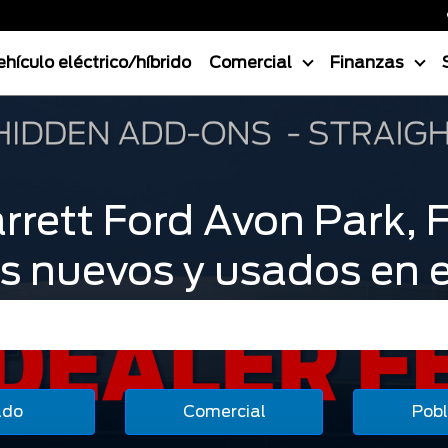
ehículo eléctrico/híbrido
Comercial
Finanzas
arrett Ford Avon Park, F
ds nuevos y usados en e
Search
ado
Comercial
Pobl