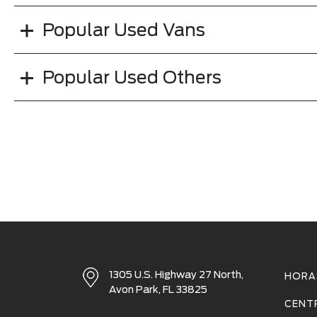
Popular Used Vans
Popular Used Others
1305 U.S. Highway 27 North,
HORAS
Avon Park, FL 33825
CENT