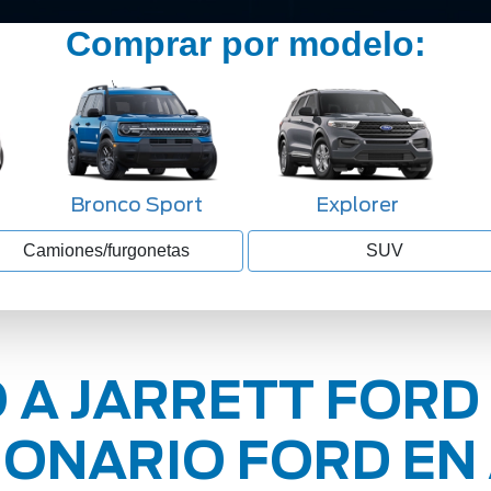
Comprar por modelo:
Bronco Sport
Explorer
Camiones/furgonetas
SUV
 A JARRETT FORD
ONARIO FORD EN